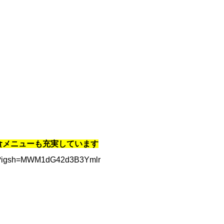
食メニューも充実しています
oku?igsh=MWM1dG42d3B3Ymlr