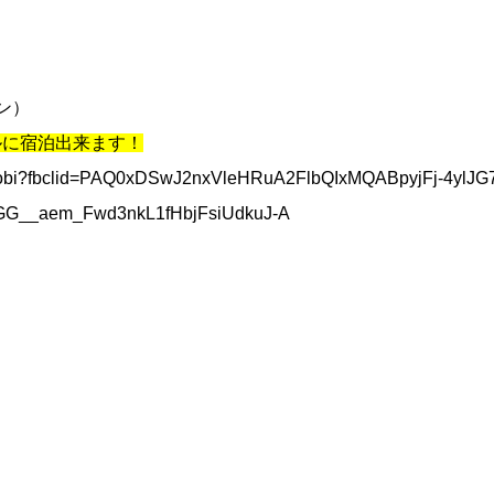
ン）
ルに宿泊出来ます！
imarobi?fbclid=PAQ0xDSwJ2nxVleHRuA2FlbQIxMQABpyjFj-4ylJ
G__aem_Fwd3nkL1fHbjFsiUdkuJ-A