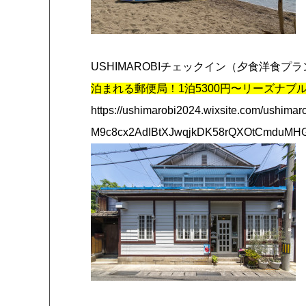
USHIMAROBIチェックイン（夕食洋食プラ
泊まれる郵便局！1泊5300円〜リーズナブ
https://ushimarobi2024.wixsite.com/ush
M9c8cx2AdIBtXJwqjkDK58rQXOtCmduMHG