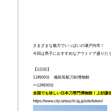
さまざまな魅力でいっぱいの瀬戸内市！
今回は男子におすすめなアウトドア盛りだく
【1日目】
11時00分 備前長船刀剣博物館
〜12時00分
全国でも珍しい日本刀専門博物館！上杉謙
https://www.city.setouchi.lg.jp/site/token/