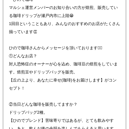
マルシェ運営メンバーのお知り合いの方が焙煎、販売してい
る珈琲ドリップが瀬戸内市に上陸😁
1回目ということもあり、みんなのおすすめのお店がたくさん
揃っています👏
ひので珈琲さんからメッセージを頂いております🙇‍♂
①どんなお店？
対人恐怖症のオーナーが心を込め、珈琲豆の焙煎をしていま
す。焙煎豆やドリップバッグを販売。
【丘の上より、あなたに幸せ(珈琲)をお届けします】がコン
セプト！
②当日どんな珈琲を販売してますか？
ドリップバッグ2種。
【ひのでブレンド】苦味寄りではあるが、とても飲みやす
い。あと、飲んだ後の余韻を楽しんでもらえると思います。