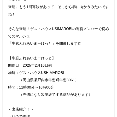
来週にもう1回寒波があって、そこから春に向かうみたいです
ね！
そんな来週！ゲストハウスUSIMAROBIの運営メンバーで初め
てのマルシェ
「牛窓ふれあいまーけっと」を開催します👏
【牛窓ふれあいまーけっと】
開催日：2025年2月16日㈰
場所：ゲストハウスUSHIMAROBI
（岡山県瀬戸内市牛窓町牛窓3061）
時間：11時00分〜16時00分
（売切になり次第終了する商品があります）
＜出店紹介！＞
・ひので珈琲